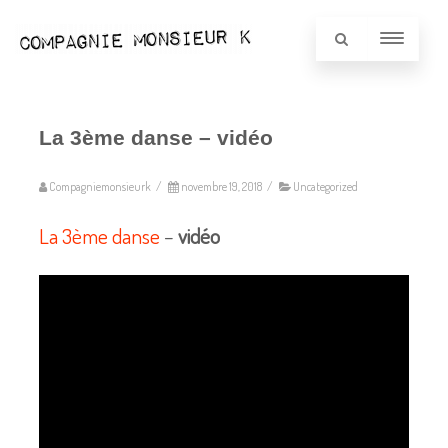
La 3ème danse – vidéo
Compagniemonsieurk
/
novembre 19, 2018
/
Uncategorized
La 3ème danse
–
vidéo